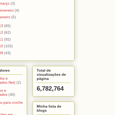
março
(3)
fevereiro
(4)
janeiro
(5)
13
(65)
12
(62)
11
(92)
10
(102)
09
(43)
dores
Total de
visualizações de
dos e
página
ados Net)
(2)
6,782,764
os e
ados
(40)
s para croche
Minha lista de
blogs
ações em