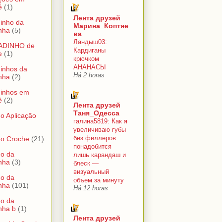
ê
(1)
Лента друзей
inho da
Марина_Коптяе
nha
(5)
ва
Ландыш03:
ADINHO de
Кардиганы
e
(1)
крючком
АНАНАСЫ
inhos da
Há 2 horas
nha
(2)
dinhos em
ê
(2)
Лента друзей
Таня_Одесса
o Aplicação
галина5819: Как я
увеличиваю губы
без филлеров:
do Croche
(21)
понадобится
do da
лишь карандаш и
nha
(3)
блеск —
визуальный
do da
объем за минуту
nha
(101)
Há 12 horas
do da
nha b
(1)
Лента друзей