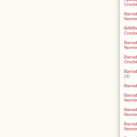
Croch
Barrad
Normi
BARR
Croch
Barrad
Normi
Barra
Croch
Barrad
(3)
Barra
Barra
Normi
Barra
Normi
Barra
Normi