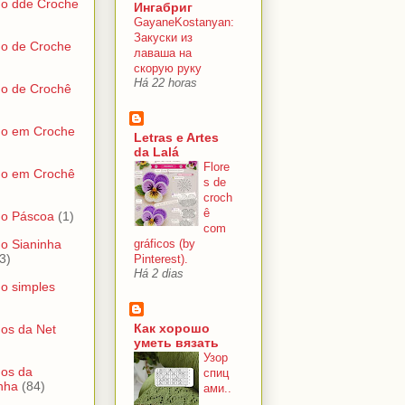
do dde Croche
Ингабриг
GayaneKostanyan:
Закуски из
do de Croche
лаваша на
скорую руку
Há 22 horas
do de Crochê
do em Croche
Letras e Artes
da Lalá
Flore
do em Crochê
s de
croch
ê
do Páscoa
(1)
com
gráficos (by
o Sianinha
3)
Pinterest).
Há 2 dias
o simples
Как хорошо
os da Net
уметь вязать
Узор
dos da
спиц
nha
(84)
ами..
.