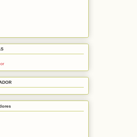
AS
or
ADOR
dores