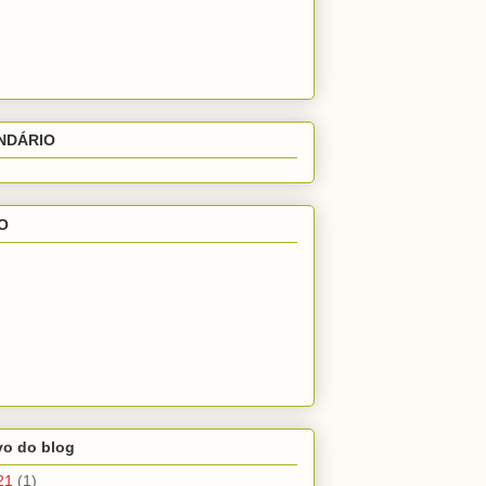
NDÁRIO
O
vo do blog
21
(1)