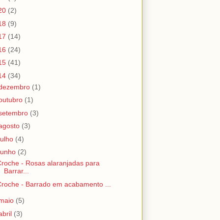
20
(2)
18
(9)
17
(14)
16
(24)
15
(41)
14
(34)
dezembro
(1)
outubro
(1)
setembro
(3)
agosto
(3)
julho
(4)
junho
(2)
roche - Rosas alaranjadas para
Barrar...
roche - Barrado em acabamento ...
maio
(5)
abril
(3)