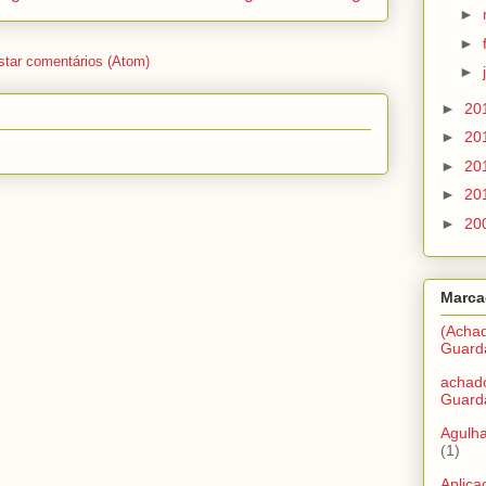
►
►
star comentários (Atom)
►
►
20
►
20
►
20
►
20
►
20
Marca
(Acha
Guard
achad
Guard
Agulha
(1)
Aplic