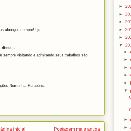
►
20
►
20
►
20
►
20
us abençoe sempre! bjs.
►
20
▼
20
S
disse...
►
ou sempre visitando e admirando seus trabalhos são
►
►
►
►
uções Norminha. Parabéns.
▼
C
C
►
►
ágina inicial
Postagem mais antiga