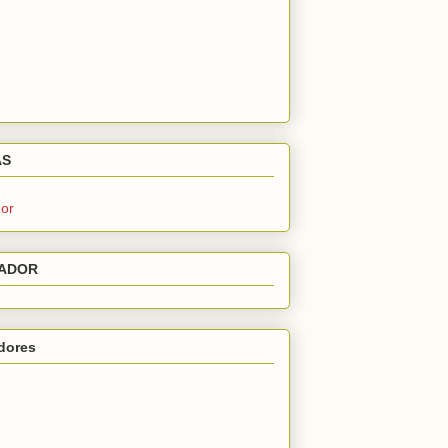
AS
or
ADOR
dores