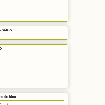
NDÁRIO
O
vo do blog
21
(1)