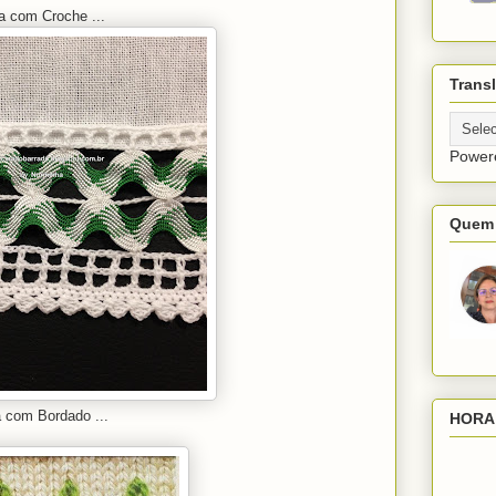
a com Croche ...
Transl
Power
Quem 
a com Bordado ...
HORA