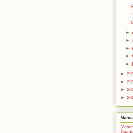
S
"
U
►
►
►
►
►
►
20
►
20
►
20
►
20
Marca
(Acha
Guard