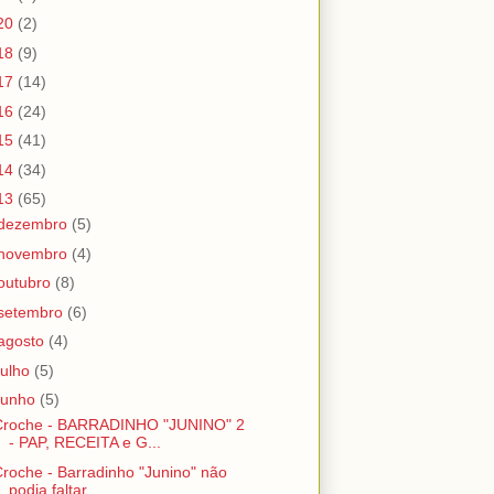
20
(2)
18
(9)
17
(14)
16
(24)
15
(41)
14
(34)
13
(65)
dezembro
(5)
novembro
(4)
outubro
(8)
setembro
(6)
agosto
(4)
julho
(5)
junho
(5)
Croche - BARRADINHO "JUNINO" 2
- PAP, RECEITA e G...
roche - Barradinho "Junino" não
podia faltar ...