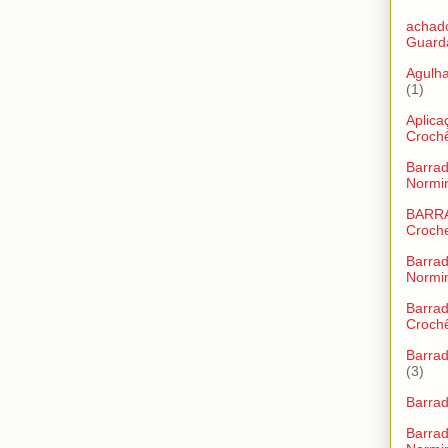
achad
Guard
Agulha
(1)
Aplic
Croch
Barrad
Normi
BARR
Croch
Barrad
Normi
Barra
Croch
Barrad
(3)
Barra
Barra