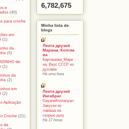
6,782,675
os e
ados
(40)
s para croche
Minha lista de
blogs
ações em
ê
(1)
Лента друзей
inho da
Марина_Коптяе
nha
(5)
ва
Карташова_Мари
ADINHO de
на: Вкус СССР из
e
(1)
духовки
Há uma hora
inhos da
nha
(2)
dinhos em
Лента друзей
ê
(2)
Ингабриг
GayaneKostanyan:
o Aplicação
Закуски из
лаваша на
скорую руку
do Croche
(21)
Há 17 horas
do da