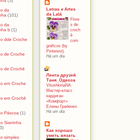
nha
(3)
Letras e Artes
do da
da Lalá
nha
(101)
Flore
s de
do da
nha b
(1)
croch
ê
do dde Croche
com
gráficos (by
Pinterest).
do de Croche
Há um dia
do de Crochê
Лента друзей
Таня_Одесса
do em Croche
VitushkinaNA:
Мастер-класс
кардиган
do em Crochê
«Комфорт»
Елены Грабенко
Há um dia
do Páscoa
(1)
o Sianinha
3)
Как хорошо
уметь вязать
o simples