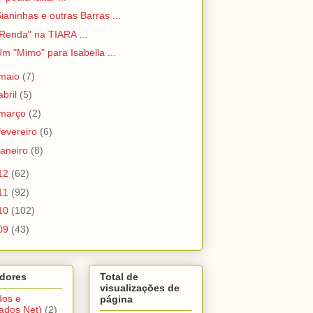
ianinhas e outras Barras ...
Renda" na TIARA ...
m "Mimo" para Isabella ...
maio
(7)
abril
(5)
março
(2)
fevereiro
(6)
janeiro
(8)
12
(62)
11
(92)
10
(102)
09
(43)
dores
Total de
visualizações de
dos e
página
ados Net)
(2)